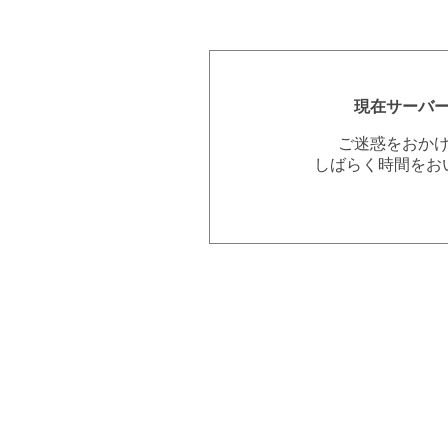
現在サーバ
ご迷惑をおか
しばらく時間をお