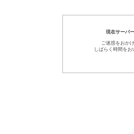
現在サーバ
ご迷惑をおか
しばらく時間をお