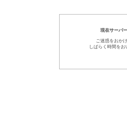
現在サーバ
ご迷惑をおか
しばらく時間をお