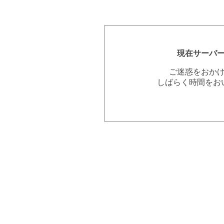
現在サーバ
ご迷惑をおか
しばらく時間をお