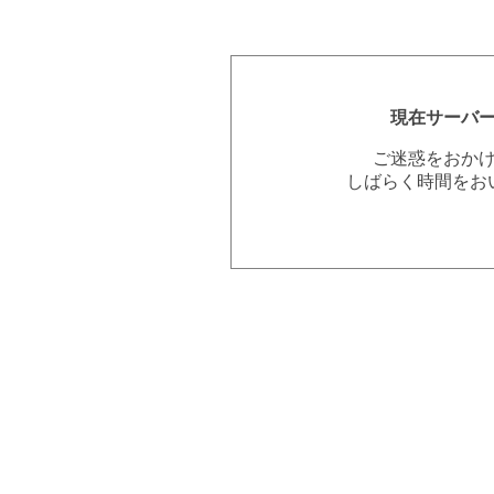
現在サーバ
ご迷惑をおか
しばらく時間をお