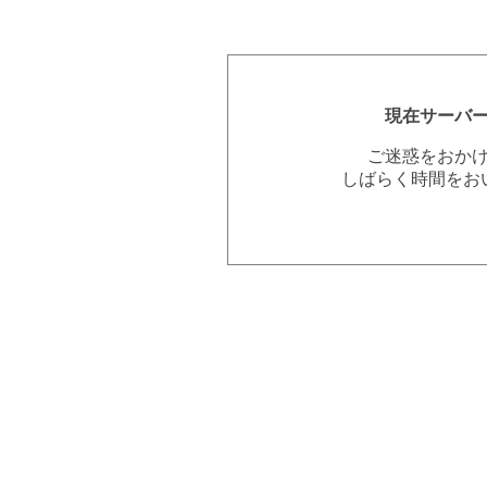
現在サーバ
ご迷惑をおか
しばらく時間をお