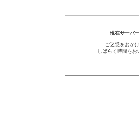
現在サーバ
ご迷惑をおか
しばらく時間をお