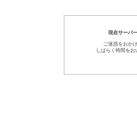
現在サーバ
ご迷惑をおか
しばらく時間をお