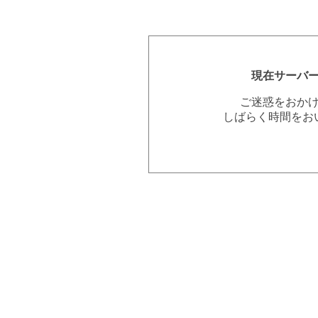
現在サーバ
ご迷惑をおか
しばらく時間をお