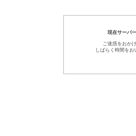
現在サーバ
ご迷惑をおか
しばらく時間をお