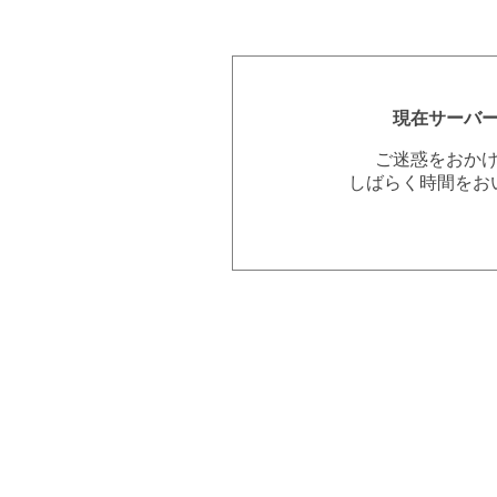
現在サーバ
ご迷惑をおか
しばらく時間をお