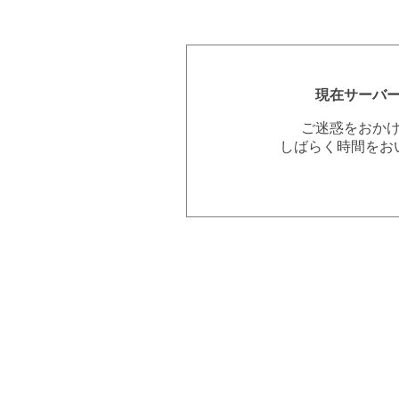
現在サーバ
ご迷惑をおか
しばらく時間をお