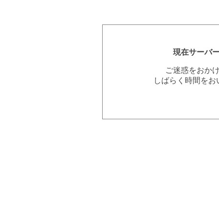
現在サーバ
ご迷惑をおか
しばらく時間をお