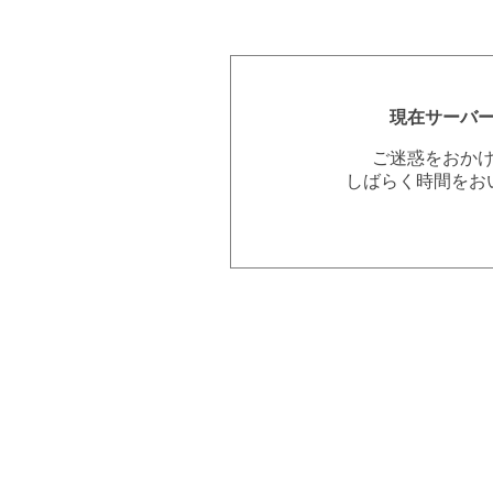
現在サーバ
ご迷惑をおか
しばらく時間をお