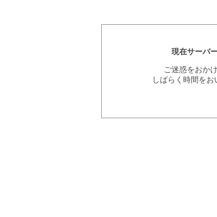
現在サーバ
ご迷惑をおか
しばらく時間をお