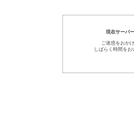
現在サーバ
ご迷惑をおか
しばらく時間をお