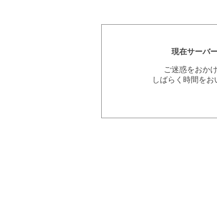
現在サーバ
ご迷惑をおか
しばらく時間をお