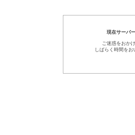
現在サーバ
ご迷惑をおか
しばらく時間をお