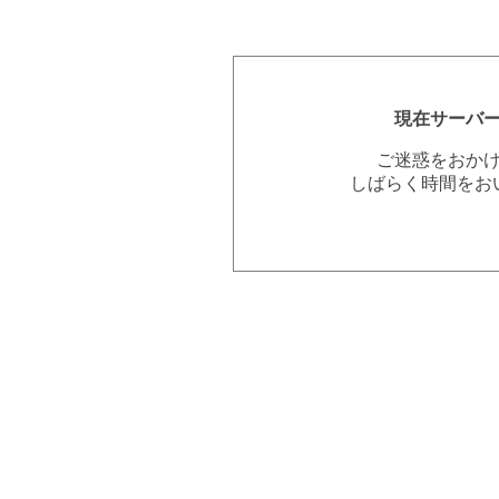
現在サーバ
ご迷惑をおか
しばらく時間をお