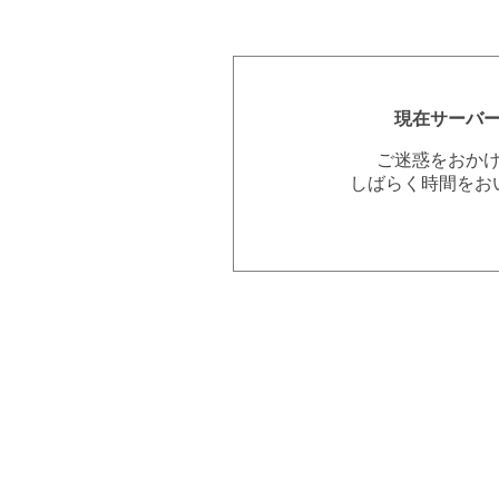
現在サーバ
ご迷惑をおか
しばらく時間をお