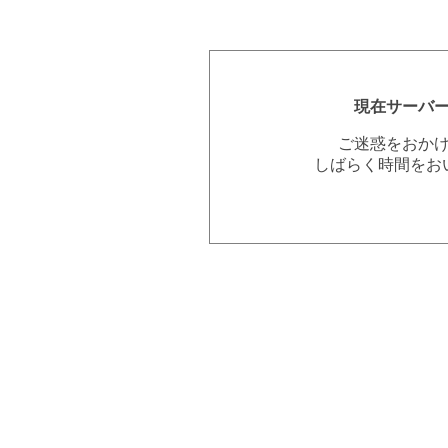
現在サーバ
ご迷惑をおか
しばらく時間をお