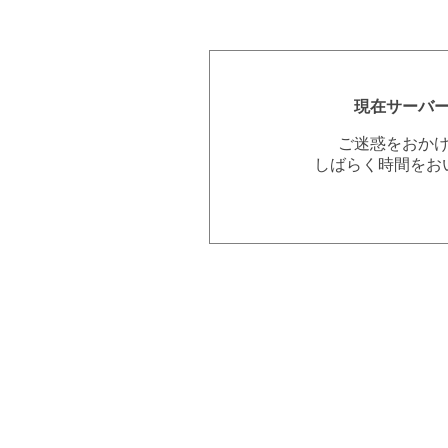
現在サーバ
ご迷惑をおか
しばらく時間をお