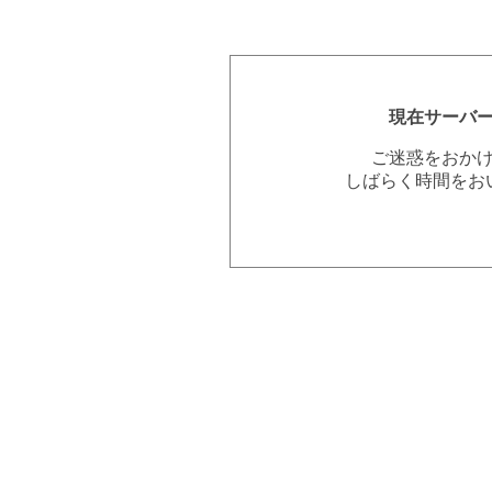
現在サーバ
ご迷惑をおか
しばらく時間をお