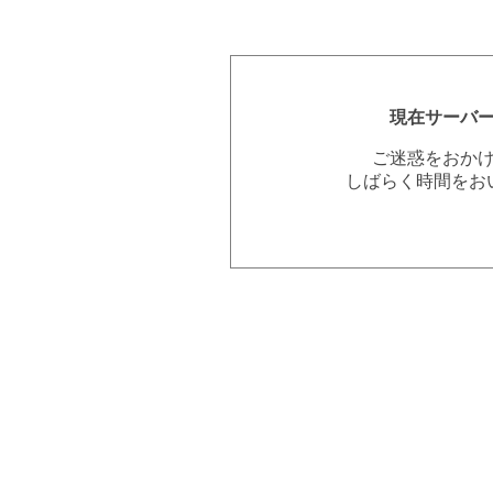
現在サーバ
ご迷惑をおか
しばらく時間をお