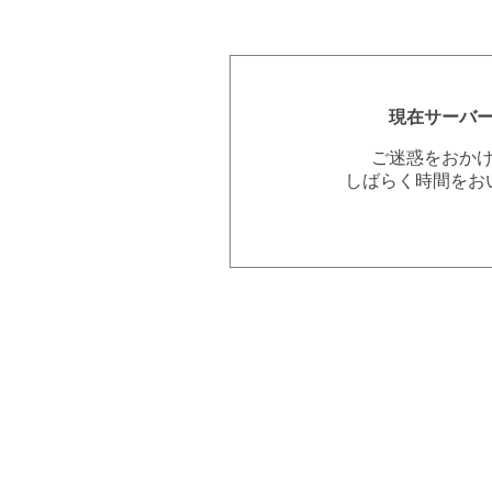
現在サーバ
ご迷惑をおか
しばらく時間をお