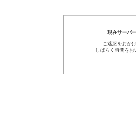
現在サーバ
ご迷惑をおか
しばらく時間をお