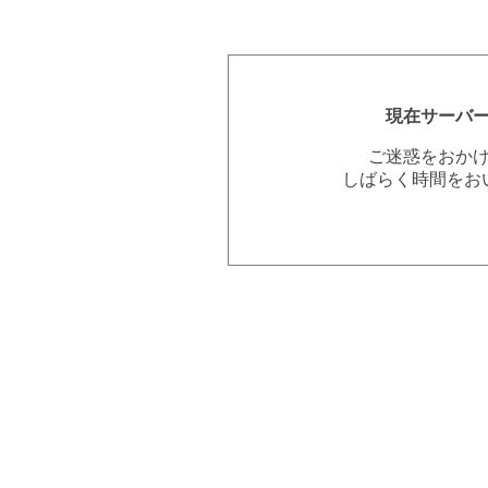
現在サーバ
ご迷惑をおか
しばらく時間をお