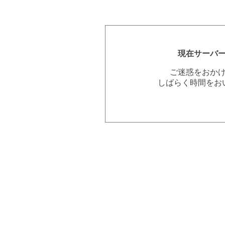
現在サーバ
ご迷惑をおか
しばらく時間をお