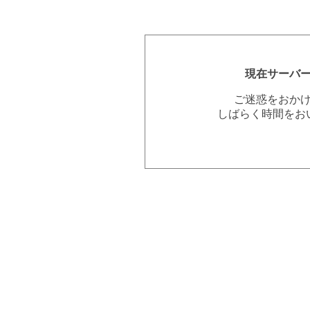
現在サーバ
ご迷惑をおか
しばらく時間をお