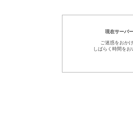
現在サーバ
ご迷惑をおか
しばらく時間をお