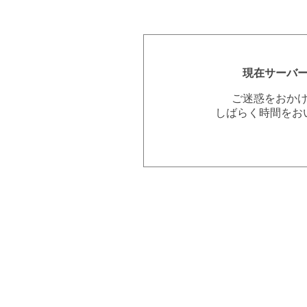
現在サーバ
ご迷惑をおか
しばらく時間をお