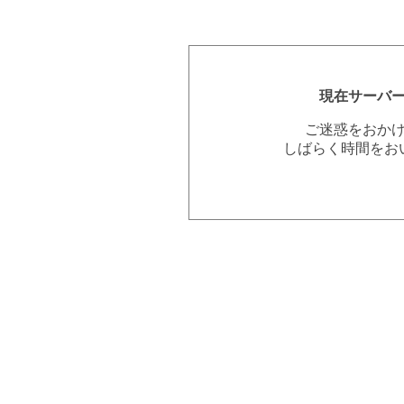
現在サーバ
ご迷惑をおか
しばらく時間をお