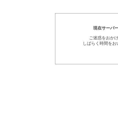
現在サーバ
ご迷惑をおか
しばらく時間をお