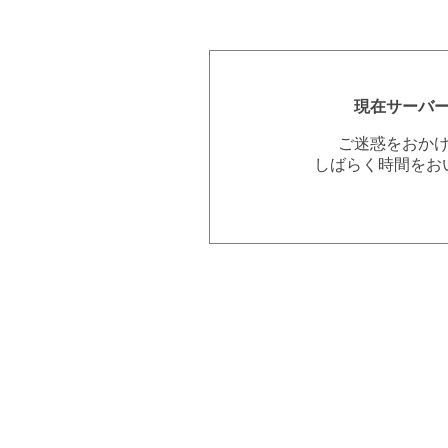
現在サーバ
ご迷惑をおか
しばらく時間をお