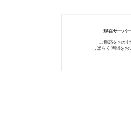
現在サーバ
ご迷惑をおか
しばらく時間をお