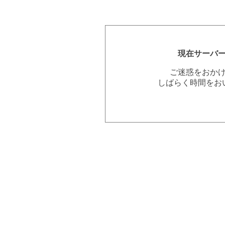
現在サーバ
ご迷惑をおか
しばらく時間をお