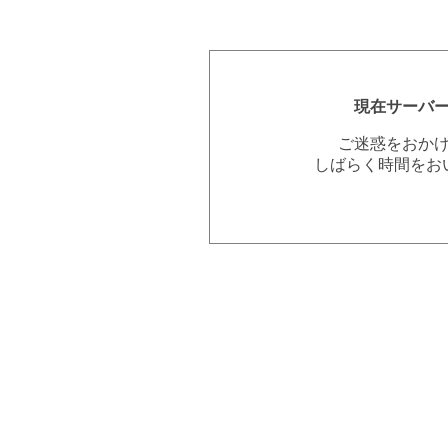
現在サーバ
ご迷惑をおか
しばらく時間をお