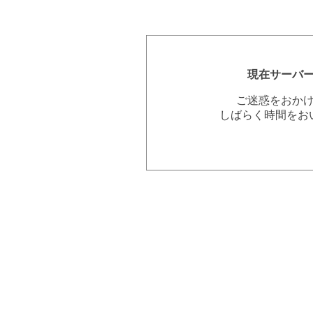
現在サーバ
ご迷惑をおか
しばらく時間をお