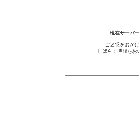
現在サーバ
ご迷惑をおか
しばらく時間をお