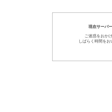
現在サーバ
ご迷惑をおか
しばらく時間をお