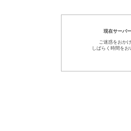
現在サーバ
ご迷惑をおか
しばらく時間をお