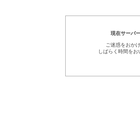
現在サーバ
ご迷惑をおか
しばらく時間をお