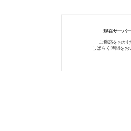
現在サーバ
ご迷惑をおか
しばらく時間をお