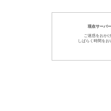
現在サーバ
ご迷惑をおか
しばらく時間をお