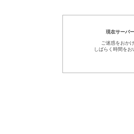
現在サーバ
ご迷惑をおか
しばらく時間をお