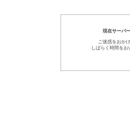
現在サーバ
ご迷惑をおか
しばらく時間をお