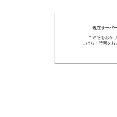
現在サーバ
ご迷惑をおか
しばらく時間をお