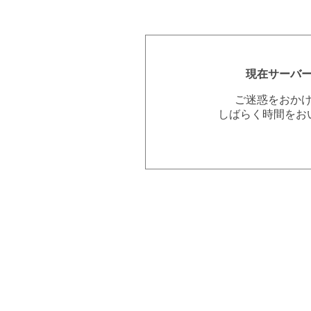
現在サーバ
ご迷惑をおか
しばらく時間をお