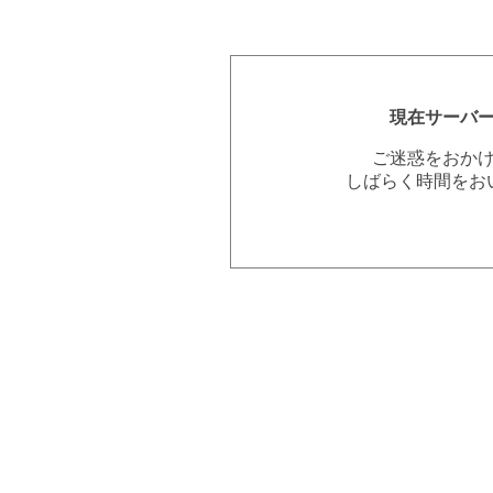
現在サーバ
ご迷惑をおか
しばらく時間をお