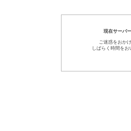
現在サーバ
ご迷惑をおか
しばらく時間をお